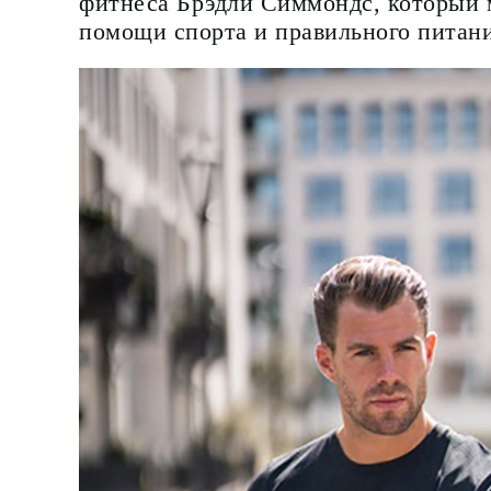
фитнеса Брэдли Симмондс, который м
помощи спорта и правильного питани