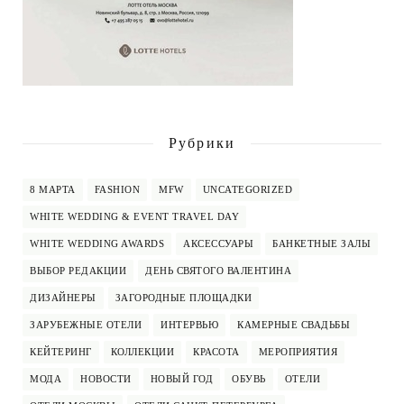
Рубрики
8 МАРТА
FASHION
MFW
UNCATEGORIZED
WHITE WEDDING & EVENT TRAVEL DAY
WHITE WEDDING AWARDS
АКСЕССУАРЫ
БАНКЕТНЫЕ ЗАЛЫ
ВЫБОР РЕДАКЦИИ
ДЕНЬ СВЯТОГО ВАЛЕНТИНА
ДИЗАЙНЕРЫ
ЗАГОРОДНЫЕ ПЛОЩАДКИ
ЗАРУБЕЖНЫЕ ОТЕЛИ
ИНТЕРВЬЮ
КАМЕРНЫЕ СВАДЬБЫ
КЕЙТЕРИНГ
КОЛЛЕКЦИИ
КРАСОТА
МЕРОПРИЯТИЯ
МОДА
НОВОСТИ
НОВЫЙ ГОД
ОБУВЬ
ОТЕЛИ