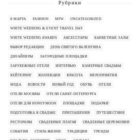
Рубрики
8 МАРТА
FASHION
MFW
UNCATEGORIZED
WHITE WEDDING & EVENT TRAVEL DAY
WHITE WEDDING AWARDS
АКСЕССУАРЫ
БАНКЕТНЫЕ ЗАЛЫ
ВЫБОР РЕДАКЦИИ
ДЕНЬ СВЯТОГО ВАЛЕНТИНА
ДИЗАЙНЕРЫ
ЗАГОРОДНЫЕ ПЛОЩАДКИ
ЗАРУБЕЖНЫЕ ОТЕЛИ
ИНТЕРВЬЮ
КАМЕРНЫЕ СВАДЬБЫ
КЕЙТЕРИНГ
КОЛЛЕКЦИИ
КРАСОТА
МЕРОПРИЯТИЯ
МОДА
НОВОСТИ
НОВЫЙ ГОД
ОБУВЬ
ОТЕЛИ
ОТЕЛИ МОСКВЫ
ОТЕЛИ САНКТ-ПЕТЕРБУРГА
ОТЕЛИ ДЛЯ HONEYMOON
ПЛОЩАДКИ
ПОДАРКИ
ПОДГОТОВКА К СВАДЬБЕ
ПРИГЛАШЕНИЯ
ПУТЕШЕСТВИЯ
РЕСТОРАНЫ
СВАДЕБНЫЕ ПЛАТЬЯ
СВАДЕБНЫЕ ЦЕРЕМОНИИ
СОБЫТИЯ
СТИЛЬ ЖИЗНИ
ТРАДИЦИИ
ТРЕНДЫ