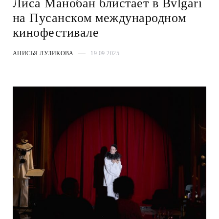
Лиса Манобан блистает в Bvlgari
на Пусанском международном
кинофестивале
АНИСЬЯ ЛУЗИКОВА
19.09.2025