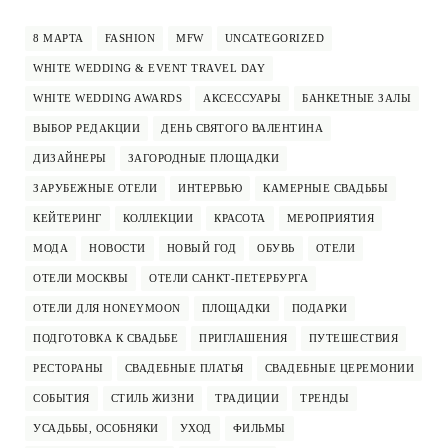
8 МАРТА
FASHION
MFW
UNCATEGORIZED
WHITE WEDDING & EVENT TRAVEL DAY
WHITE WEDDING AWARDS
АКСЕССУАРЫ
БАНКЕТНЫЕ ЗАЛЫ
ВЫБОР РЕДАКЦИИ
ДЕНЬ СВЯТОГО ВАЛЕНТИНА
ДИЗАЙНЕРЫ
ЗАГОРОДНЫЕ ПЛОЩАДКИ
ЗАРУБЕЖНЫЕ ОТЕЛИ
ИНТЕРВЬЮ
КАМЕРНЫЕ СВАДЬБЫ
КЕЙТЕРИНГ
КОЛЛЕКЦИИ
КРАСОТА
МЕРОПРИЯТИЯ
МОДА
НОВОСТИ
НОВЫЙ ГОД
ОБУВЬ
ОТЕЛИ
ОТЕЛИ МОСКВЫ
ОТЕЛИ САНКТ-ПЕТЕРБУРГА
ОТЕЛИ ДЛЯ HONEYMOON
ПЛОЩАДКИ
ПОДАРКИ
ПОДГОТОВКА К СВАДЬБЕ
ПРИГЛАШЕНИЯ
ПУТЕШЕСТВИЯ
РЕСТОРАНЫ
СВАДЕБНЫЕ ПЛАТЬЯ
СВАДЕБНЫЕ ЦЕРЕМОНИИ
СОБЫТИЯ
СТИЛЬ ЖИЗНИ
ТРАДИЦИИ
ТРЕНДЫ
УСАДЬБЫ, ОСОБНЯКИ
УХОД
ФИЛЬМЫ