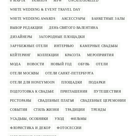
8 МАРТА
FASHION
MFW
UNCATEGORIZED
WHITE WEDDING & EVENT TRAVEL DAY
WHITE WEDDING AWARDS
АКСЕССУАРЫ
БАНКЕТНЫЕ ЗАЛЫ
ВЫБОР РЕДАКЦИИ
ДЕНЬ СВЯТОГО ВАЛЕНТИНА
ДИЗАЙНЕРЫ
ЗАГОРОДНЫЕ ПЛОЩАДКИ
ЗАРУБЕЖНЫЕ ОТЕЛИ
ИНТЕРВЬЮ
КАМЕРНЫЕ СВАДЬБЫ
КЕЙТЕРИНГ
КОЛЛЕКЦИИ
КРАСОТА
МЕРОПРИЯТИЯ
МОДА
НОВОСТИ
НОВЫЙ ГОД
ОБУВЬ
ОТЕЛИ
ОТЕЛИ МОСКВЫ
ОТЕЛИ САНКТ-ПЕТЕРБУРГА
ОТЕЛИ ДЛЯ HONEYMOON
ПЛОЩАДКИ
ПОДАРКИ
ПОДГОТОВКА К СВАДЬБЕ
ПРИГЛАШЕНИЯ
ПУТЕШЕСТВИЯ
РЕСТОРАНЫ
СВАДЕБНЫЕ ПЛАТЬЯ
СВАДЕБНЫЕ ЦЕРЕМОНИИ
СОБЫТИЯ
СТИЛЬ ЖИЗНИ
ТРАДИЦИИ
ТРЕНДЫ
УСАДЬБЫ, ОСОБНЯКИ
УХОД
ФИЛЬМЫ
ФЛОРИСТИКА И ДЕКОР
ФОТОСЕССИИ