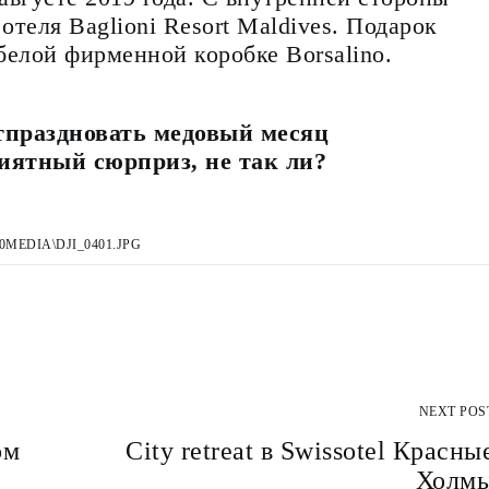
теля Baglioni Resort Maldives.
Подарок
 белой фирменной коробке Borsalino.
тпраздновать медовый месяц
иятный сюрприз, не так ли?
0MEDIA\DJI_0401.JPG
NEXT POS
ом
City retreat в Swissotel Красны
Холм