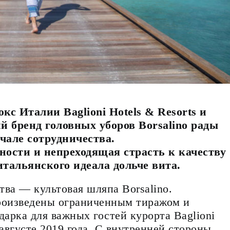
кс Италии Baglioni Hotels & Resorts и
 бренд головных уборов Borsalino рады
чале сотрудничества.
ости и непреходящая страсть к качеству
тальянского идеала дольче вита.
тва — культовая шляпа Borsalino.
роизведены ограниченным тиражом и
дарка для важных гостей курорта Baglioni
августе 2019 года.
С внутренней стороны