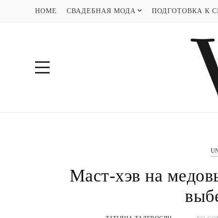
HOME
СВАДЕБНАЯ МОДА
ПОДГОТОВКА К С
U
Маст-хэв на медов
выб