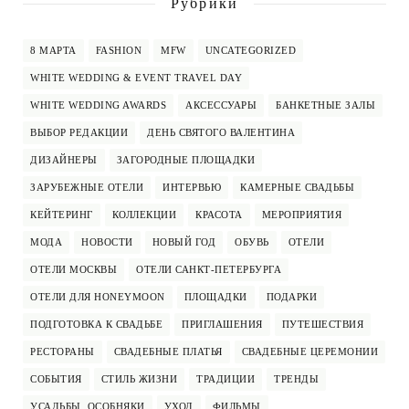
Рубрики
8 МАРТА
FASHION
MFW
UNCATEGORIZED
WHITE WEDDING & EVENT TRAVEL DAY
WHITE WEDDING AWARDS
АКСЕССУАРЫ
БАНКЕТНЫЕ ЗАЛЫ
ВЫБОР РЕДАКЦИИ
ДЕНЬ СВЯТОГО ВАЛЕНТИНА
ДИЗАЙНЕРЫ
ЗАГОРОДНЫЕ ПЛОЩАДКИ
ЗАРУБЕЖНЫЕ ОТЕЛИ
ИНТЕРВЬЮ
КАМЕРНЫЕ СВАДЬБЫ
КЕЙТЕРИНГ
КОЛЛЕКЦИИ
КРАСОТА
МЕРОПРИЯТИЯ
МОДА
НОВОСТИ
НОВЫЙ ГОД
ОБУВЬ
ОТЕЛИ
ОТЕЛИ МОСКВЫ
ОТЕЛИ САНКТ-ПЕТЕРБУРГА
ОТЕЛИ ДЛЯ HONEYMOON
ПЛОЩАДКИ
ПОДАРКИ
ПОДГОТОВКА К СВАДЬБЕ
ПРИГЛАШЕНИЯ
ПУТЕШЕСТВИЯ
РЕСТОРАНЫ
СВАДЕБНЫЕ ПЛАТЬЯ
СВАДЕБНЫЕ ЦЕРЕМОНИИ
СОБЫТИЯ
СТИЛЬ ЖИЗНИ
ТРАДИЦИИ
ТРЕНДЫ
УСАДЬБЫ, ОСОБНЯКИ
УХОД
ФИЛЬМЫ