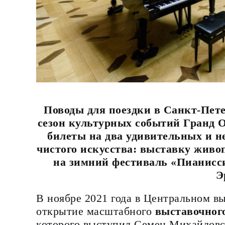
Поводы для поездки в Санкт-Петер
сезон культурных событий Гранд О
билеты на два удивительных и 
чистого искусства: выставку живо
на зимний фестиваль «Пианис
Э
В ноябре 2021 года в Центральном в
открытие масштабного
выставочного
которого выступил Семен Михайловс