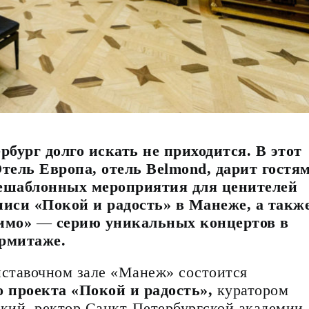
бург долго искать не приходится. В этот
тель Европа, отель Belmond, дарит гостя
нешаблонных мероприятия для ценителей
писи «Покой и радость» в Манеже, а такж
симо»
—
серию уникальных концертов в
рмитаже.
ыставочном зале «Манеж» состоится
 проекта «Покой и радость»,
куратором
кий, ректор Санкт-Петербургской академии