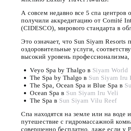
А совсем недавно все 5 спа центров 
получили аккредитацию от Comité Inte
(CIDESCO), мирового стандарта в обл
Это означает, что Sun Siyam Resorts
оздоровительные услуги, соответств
высокий уровень профессионализма, 
Veyo Spa by Thalgo в
Siyam World
The Spa by Thalgo в
Sun Siyam Iru 
The Spa, Ocean Spa и Blue Spa в
Su
Ocean Spa в
Sun Siyam Iru Veli
The Spa в
Sun Siyam Vilu Reef
Спа находятся на земле или на воде 
путешествие с гидромассажной комна
совершенно бесплатно, даже если у В