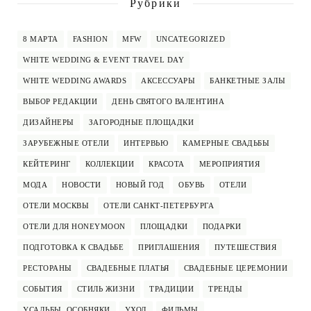
Рубрики
8 МАРТА
FASHION
MFW
UNCATEGORIZED
WHITE WEDDING & EVENT TRAVEL DAY
WHITE WEDDING AWARDS
АКСЕССУАРЫ
БАНКЕТНЫЕ ЗАЛЫ
ВЫБОР РЕДАКЦИИ
ДЕНЬ СВЯТОГО ВАЛЕНТИНА
ДИЗАЙНЕРЫ
ЗАГОРОДНЫЕ ПЛОЩАДКИ
ЗАРУБЕЖНЫЕ ОТЕЛИ
ИНТЕРВЬЮ
КАМЕРНЫЕ СВАДЬБЫ
КЕЙТЕРИНГ
КОЛЛЕКЦИИ
КРАСОТА
МЕРОПРИЯТИЯ
МОДА
НОВОСТИ
НОВЫЙ ГОД
ОБУВЬ
ОТЕЛИ
ОТЕЛИ МОСКВЫ
ОТЕЛИ САНКТ-ПЕТЕРБУРГА
ОТЕЛИ ДЛЯ HONEYMOON
ПЛОЩАДКИ
ПОДАРКИ
ПОДГОТОВКА К СВАДЬБЕ
ПРИГЛАШЕНИЯ
ПУТЕШЕСТВИЯ
РЕСТОРАНЫ
СВАДЕБНЫЕ ПЛАТЬЯ
СВАДЕБНЫЕ ЦЕРЕМОНИИ
СОБЫТИЯ
СТИЛЬ ЖИЗНИ
ТРАДИЦИИ
ТРЕНДЫ
УСАДЬБЫ, ОСОБНЯКИ
УХОД
ФИЛЬМЫ