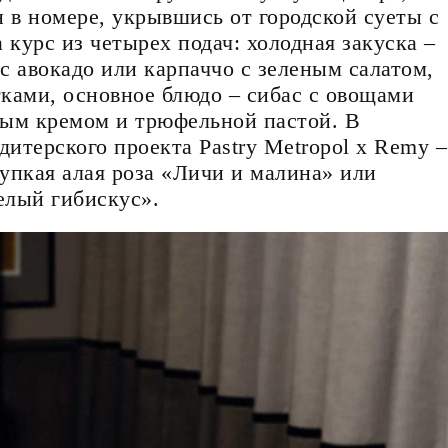
 в номере, укрывшись от городской суеты с
курс из четырех подач: холодная закуска –
с авокадо или карпаччо с зеленым салатом,
етками, основное блюдо – сибас с овощами
ным кремом и трюфельной пастой. В
итерского проекта Pastry Metropol x Remy –
упкая алая роза «Личи и малина» или
елый гибискус».