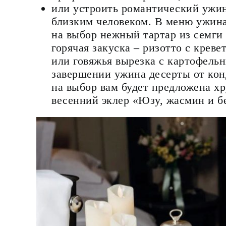
или устроить романтический ужин
близким человеком. В меню ужина 
на выбор нежный тартар из семги 
горячая закуска – ризотто с крев
или говяжья вырезка с картофель
завершении ужина десерты от конд
на выбор вам будет предложена хр
весенний эклер «Юзу, жасмин и б