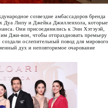
дународное созвездие амбассадоров бренда
ых Дуа Липу и Джейка Джилленхола, которые
нанса. Они присоединились к Энн Хэтэуэй,
им Джи-вон, чтобы отпраздновать премьеру
ни создали ослепительный повод для мирового
менный дух и неповторимое очарование