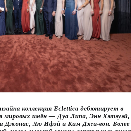
зайна коллекция Eclettica дебютирует в
я мировых имён — Дуа Липа, Энн Хэтэуэй,
а Джонас, Лю Ифэй и Ким Джи-вон. Более