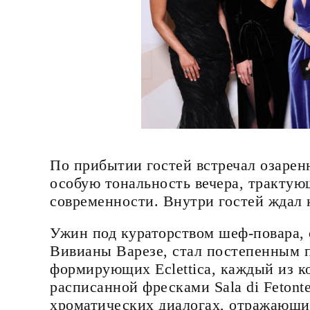
По прибытии гостей встречал озарен
особую тональность вечера, трактую
современности. Внутри гостей ждал 
Ужин под кураторством шеф-повара,
Вивианы Варезе, стал постепенным 
формирующих Eclettica, каждый из к
расписанной фресками Sala di Feton
хроматических диалогах, отражающи