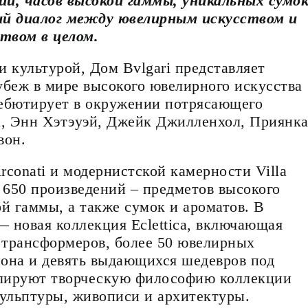
й, часов высокой гаммы, уникальных сумо
й диалог между ювелирным искусством и
ством в целом.
 культурой, Дом Bvlgari представляет
убеж в мире высокого ювелирного искусства
дебютирует в окружении потрясающего
, Энн Хэтэуэй, Джейк Джилленхол, Приянк
вон.
rconati и модернистской камерности Villa
 650 произведений – предметов высокого
й гаммы, а также сумок и ароматов. В
 новая коллекция Eclettica, включающая
4 трансформеров, более 50 ювелирных
она и девять выдающихся шедевров под
нслируют творческую философию коллекции
кульптуры, живописи и архитектуры.