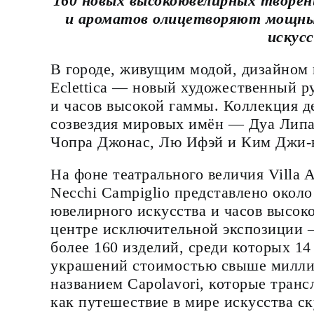
160 новых высокоювелирных творени
и ароматов олицетворяют мощны
искус
В городе, живущим модой, дизайном и
Eclettica — новый художественный р
и часов высокой гаммы. Коллекция 
созвездия мировых имён — Дуа Липа
Чопра Джонас, Лю Ифэй и Ким Джи-
На фоне театрального величия Villa A
Necchi Campiglio представлено около
ювелирного искусства и часов высоко
центре исключительной экспозиции —
более 160 изделий, среди которых 1
украшений стоимостью свыше милли
названием Capolavori, которые тра
как путешествие в мире искусства с