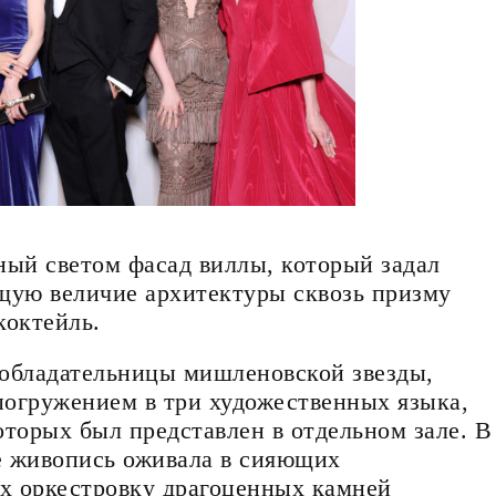
ный светом фасад виллы, который задал
щую величие архитектуры сквозь призму
коктейль.
 обладательницы мишленовской звезды,
погружением в три художественных языка,
оторых был представлен в отдельном зале. В
te живопись оживала в сияющих
х оркестровку драгоценных камней