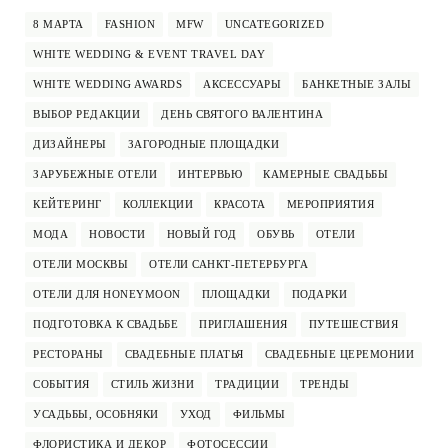
8 МАРТА
FASHION
MFW
UNCATEGORIZED
WHITE WEDDING & EVENT TRAVEL DAY
WHITE WEDDING AWARDS
АКСЕССУАРЫ
БАНКЕТНЫЕ ЗАЛЫ
ВЫБОР РЕДАКЦИИ
ДЕНЬ СВЯТОГО ВАЛЕНТИНА
ДИЗАЙНЕРЫ
ЗАГОРОДНЫЕ ПЛОЩАДКИ
ЗАРУБЕЖНЫЕ ОТЕЛИ
ИНТЕРВЬЮ
КАМЕРНЫЕ СВАДЬБЫ
КЕЙТЕРИНГ
КОЛЛЕКЦИИ
КРАСОТА
МЕРОПРИЯТИЯ
МОДА
НОВОСТИ
НОВЫЙ ГОД
ОБУВЬ
ОТЕЛИ
ОТЕЛИ МОСКВЫ
ОТЕЛИ САНКТ-ПЕТЕРБУРГА
ОТЕЛИ ДЛЯ HONEYMOON
ПЛОЩАДКИ
ПОДАРКИ
ПОДГОТОВКА К СВАДЬБЕ
ПРИГЛАШЕНИЯ
ПУТЕШЕСТВИЯ
РЕСТОРАНЫ
СВАДЕБНЫЕ ПЛАТЬЯ
СВАДЕБНЫЕ ЦЕРЕМОНИИ
СОБЫТИЯ
СТИЛЬ ЖИЗНИ
ТРАДИЦИИ
ТРЕНДЫ
УСАДЬБЫ, ОСОБНЯКИ
УХОД
ФИЛЬМЫ
ФЛОРИСТИКА И ДЕКОР
ФОТОСЕССИИ