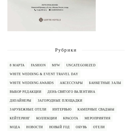
Рубрики
8 МАРТА
FASHION
MFW
UNCATEGORIZED
WHITE WEDDING & EVENT TRAVEL DAY
WHITE WEDDING AWARDS
АКСЕССУАРЫ
БАНКЕТНЫЕ ЗАЛЫ
ВЫБОР РЕДАКЦИИ
ДЕНЬ СВЯТОГО ВАЛЕНТИНА
ДИЗАЙНЕРЫ
ЗАГОРОДНЫЕ ПЛОЩАДКИ
ЗАРУБЕЖНЫЕ ОТЕЛИ
ИНТЕРВЬЮ
КАМЕРНЫЕ СВАДЬБЫ
КЕЙТЕРИНГ
КОЛЛЕКЦИИ
КРАСОТА
МЕРОПРИЯТИЯ
МОДА
НОВОСТИ
НОВЫЙ ГОД
ОБУВЬ
ОТЕЛИ