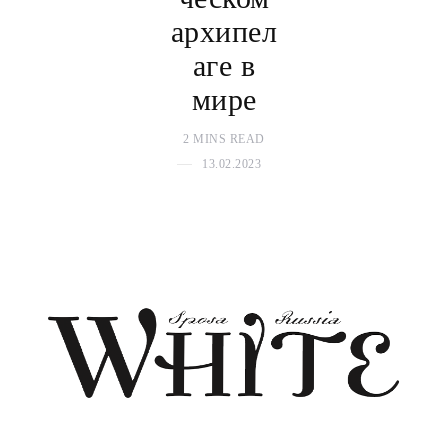
архипел
аге в
мире
2 MINS READ
13.02.2023