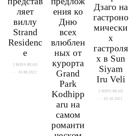
представ
предлож
Дзаго на
ляет
ения ко
гастроно
виллу
Дню
мически
Strand
всех
х
Residenc
влюблен
гастроля
e
ных от
х в Sun
курорта
2 MINS READ
Siyam
Grand
05.08.2022
Iru Veli
Park
Kodhipp
2 MINS READ
02.10.2023
aru на
самом
романти
ческом