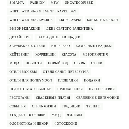
8 МАРТА
FASHION
MFW
UNCATEGORIZED
WHITE WEDDING & EVENT TRAVEL DAY
WHITE WEDDING AWARDS
АКСЕССУАРЫ
БАНКЕТНЫЕ ЗАЛЫ
ВЫБОР РЕДАКЦИИ
ДЕНЬ СВЯТОГО ВАЛЕНТИНА
ДИЗАЙНЕРЫ
ЗАГОРОДНЫЕ ПЛОЩАДКИ
ЗАРУБЕЖНЫЕ ОТЕЛИ
ИНТЕРВЬЮ
КАМЕРНЫЕ СВАДЬБЫ
КЕЙТЕРИНГ
КОЛЛЕКЦИИ
КРАСОТА
МЕРОПРИЯТИЯ
МОДА
НОВОСТИ
НОВЫЙ ГОД
ОБУВЬ
ОТЕЛИ
ОТЕЛИ МОСКВЫ
ОТЕЛИ САНКТ-ПЕТЕРБУРГА
ОТЕЛИ ДЛЯ HONEYMOON
ПЛОЩАДКИ
ПОДАРКИ
ПОДГОТОВКА К СВАДЬБЕ
ПРИГЛАШЕНИЯ
ПУТЕШЕСТВИЯ
РЕСТОРАНЫ
СВАДЕБНЫЕ ПЛАТЬЯ
СВАДЕБНЫЕ ЦЕРЕМОНИИ
СОБЫТИЯ
СТИЛЬ ЖИЗНИ
ТРАДИЦИИ
ТРЕНДЫ
УСАДЬБЫ, ОСОБНЯКИ
УХОД
ФИЛЬМЫ
ФЛОРИСТИКА И ДЕКОР
ФОТОСЕССИИ