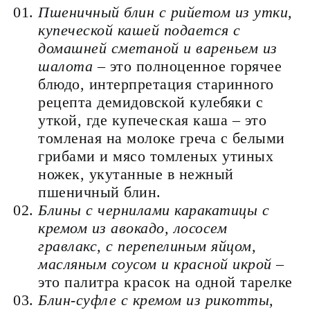
Пшеничный блин с рийетом из утки,
купеческой кашей подается с
домашней сметаной и вареньем из
шалота
– это полноценное горячее
блюдо, интерпретация старинного
рецепта демидовской кулебяки с
уткой, где купеческая каша – это
томленая на молоке греча с белыми
грибами и мясо томленых утиных
ножек, укутанные в нежный
пшеничный блин.
Блины с чернилами каракатицы с
кремом из авокадо, лососем
гравлакс, c перепелиным яйцом,
масляным соусом и красной икрой
–
это палитра красок на одной тарелке
Блин-суфле с кремом из рикотты,