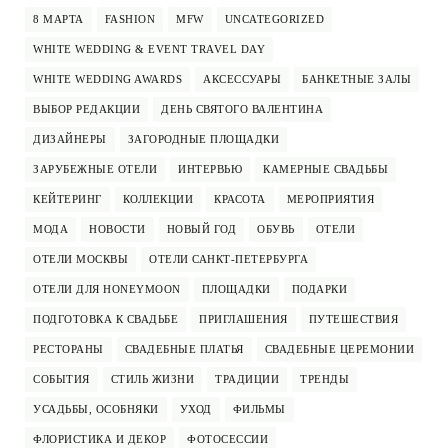
8 МАРТА
FASHION
MFW
UNCATEGORIZED
WHITE WEDDING & EVENT TRAVEL DAY
WHITE WEDDING AWARDS
АКСЕССУАРЫ
БАНКЕТНЫЕ ЗАЛЫ
ВЫБОР РЕДАКЦИИ
ДЕНЬ СВЯТОГО ВАЛЕНТИНА
ДИЗАЙНЕРЫ
ЗАГОРОДНЫЕ ПЛОЩАДКИ
ЗАРУБЕЖНЫЕ ОТЕЛИ
ИНТЕРВЬЮ
КАМЕРНЫЕ СВАДЬБЫ
КЕЙТЕРИНГ
КОЛЛЕКЦИИ
КРАСОТА
МЕРОПРИЯТИЯ
МОДА
НОВОСТИ
НОВЫЙ ГОД
ОБУВЬ
ОТЕЛИ
ОТЕЛИ МОСКВЫ
ОТЕЛИ САНКТ-ПЕТЕРБУРГА
ОТЕЛИ ДЛЯ HONEYMOON
ПЛОЩАДКИ
ПОДАРКИ
ПОДГОТОВКА К СВАДЬБЕ
ПРИГЛАШЕНИЯ
ПУТЕШЕСТВИЯ
РЕСТОРАНЫ
СВАДЕБНЫЕ ПЛАТЬЯ
СВАДЕБНЫЕ ЦЕРЕМОНИИ
СОБЫТИЯ
СТИЛЬ ЖИЗНИ
ТРАДИЦИИ
ТРЕНДЫ
УСАДЬБЫ, ОСОБНЯКИ
УХОД
ФИЛЬМЫ
ФЛОРИСТИКА И ДЕКОР
ФОТОСЕССИИ