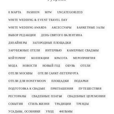
8 МАРТА
FASHION
MFW
UNCATEGORIZED
WHITE WEDDING & EVENT TRAVEL DAY
WHITE WEDDING AWARDS
АКСЕССУАРЫ
БАНКЕТНЫЕ ЗАЛЫ
ВЫБОР РЕДАКЦИИ
ДЕНЬ СВЯТОГО ВАЛЕНТИНА
ДИЗАЙНЕРЫ
ЗАГОРОДНЫЕ ПЛОЩАДКИ
ЗАРУБЕЖНЫЕ ОТЕЛИ
ИНТЕРВЬЮ
КАМЕРНЫЕ СВАДЬБЫ
КЕЙТЕРИНГ
КОЛЛЕКЦИИ
КРАСОТА
МЕРОПРИЯТИЯ
МОДА
НОВОСТИ
НОВЫЙ ГОД
ОБУВЬ
ОТЕЛИ
ОТЕЛИ МОСКВЫ
ОТЕЛИ САНКТ-ПЕТЕРБУРГА
ОТЕЛИ ДЛЯ HONEYMOON
ПЛОЩАДКИ
ПОДАРКИ
ПОДГОТОВКА К СВАДЬБЕ
ПРИГЛАШЕНИЯ
ПУТЕШЕСТВИЯ
РЕСТОРАНЫ
СВАДЕБНЫЕ ПЛАТЬЯ
СВАДЕБНЫЕ ЦЕРЕМОНИИ
СОБЫТИЯ
СТИЛЬ ЖИЗНИ
ТРАДИЦИИ
ТРЕНДЫ
УСАДЬБЫ, ОСОБНЯКИ
УХОД
ФИЛЬМЫ