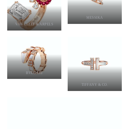
MESSIKA
VAN CLEEF & ARPELS
BVLGARI
TIFFANY & CO.