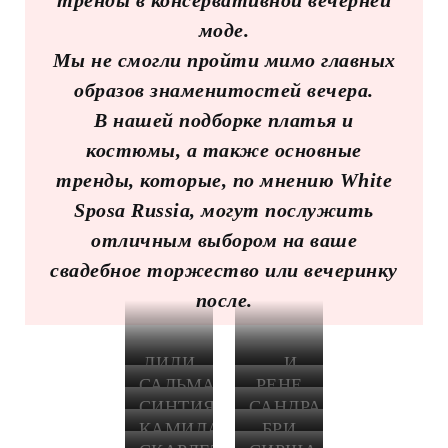
моде.
Мы не смогли пройти мимо главных
образов знаменитостей вечера.
В нашей подборке платья и
костюмы, а также основные
тренды, которые, по мнению White
Sposa Russia, могут послужить
отличным выбором на ваше
свадебное торжество или вечеринку
после.
ЛИЛИ
… И
ОЛДРИДЖ
УКРАШЕНИЯХ
САЛЬМА
РЕНЕ
В
BVLGARI
ХАЙЕК
ЗЕЛЛВЕГЕР
СИНТИЯ
САНДРА
RALPH
В
В
ЭРИВО
О В
КАМИЛА
БРИ
LAUREN
GUCCI
ARMANI