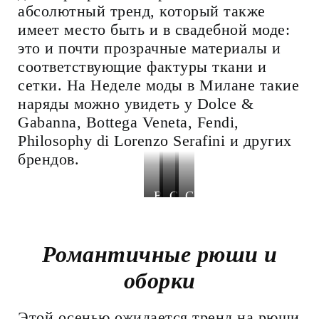
абсолютный тренд, который также
имеет место быть и в свадебной моде:
это и почти прозрачные материалы и
соответствующие фактуры ткани и
сетки. На Неделе моды в Милане такие
наряды можно увидеть у Dolce &
Gabanna, Bottega Veneta, Fendi,
Philosophy di Lorenzo Serafini и других
брендов.
BLUMARINE
CHRISTIAN
CHRISTIAN
DIOR
DIOR
CHRISTIAN
COUTURE
COUTURE
DIOR
Романтичные рюши и
COUTURE
оборки
Этой осенью ожидается тренд на рюши