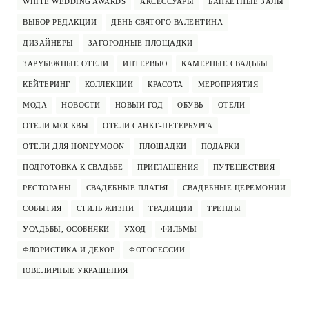
WHITE WEDDING AWARDS
АКСЕССУАРЫ
БАНКЕТНЫЕ ЗАЛЫ
ВЫБОР РЕДАКЦИИ
ДЕНЬ СВЯТОГО ВАЛЕНТИНА
ДИЗАЙНЕРЫ
ЗАГОРОДНЫЕ ПЛОЩАДКИ
ЗАРУБЕЖНЫЕ ОТЕЛИ
ИНТЕРВЬЮ
КАМЕРНЫЕ СВАДЬБЫ
КЕЙТЕРИНГ
КОЛЛЕКЦИИ
КРАСОТА
МЕРОПРИЯТИЯ
МОДА
НОВОСТИ
НОВЫЙ ГОД
ОБУВЬ
ОТЕЛИ
ОТЕЛИ МОСКВЫ
ОТЕЛИ САНКТ-ПЕТЕРБУРГА
ОТЕЛИ ДЛЯ HONEYMOON
ПЛОЩАДКИ
ПОДАРКИ
ПОДГОТОВКА К СВАДЬБЕ
ПРИГЛАШЕНИЯ
ПУТЕШЕСТВИЯ
РЕСТОРАНЫ
СВАДЕБНЫЕ ПЛАТЬЯ
СВАДЕБНЫЕ ЦЕРЕМОНИИ
СОБЫТИЯ
СТИЛЬ ЖИЗНИ
ТРАДИЦИИ
ТРЕНДЫ
УСАДЬБЫ, ОСОБНЯКИ
УХОД
ФИЛЬМЫ
ФЛОРИСТИКА И ДЕКОР
ФОТОСЕССИИ
ЮВЕЛИРНЫЕ УКРАШЕНИЯ