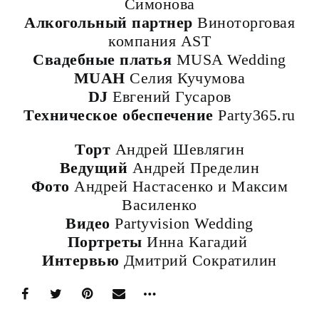
Симонова
Алкогольный партнер
Виноторговая
компания AST
Свадебные платья
MUSA Wedding
MUAH
Селия Кучумова
DJ
Евгений Гусаров
Техническое обеспечение
Party365.ru
Торт
Андрей Шевлягин
Ведущий
Андрей Пределин
Фото
Андрей Настасенко и Максим
Василенко
Видео
Partyvision Wedding
Портреты
Инна Кагадий
Интервью
Дмитрий Сократилин