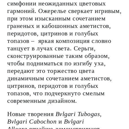
симфонии неожиданных цветовых
гармоний. Ожерелье сверкает игривым,
при этом изысканным сочетанием
граненых и кабошонных аметистов,
перидотов, цитринов и голубых
топазов – яркая композиция словно
танцует в лучах света. Серьги,
сконструированные таким образом,
чтобы подниматься по изгибу уха,
передают это торжество цвета
динамичным сочетанием аметистов,
цитринов, перидотов и голубых
топазов, что подчеркнуто смелым
современным дизайном.
Новые творения
Bvlgari Tubogas,
Bvlgari Cabochon
и
Bvlgari
Allegra
ярчайше демонстрируют