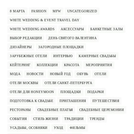
8 МАРТА
FASHION
MFW
UNCATEGORIZED
WHITE WEDDING & EVENT TRAVEL DAY
WHITE WEDDING AWARDS
АКСЕССУАРЫ
БАНКЕТНЫЕ ЗАЛЫ
ВЫБОР РЕДАКЦИИ
ДЕНЬ СВЯТОГО ВАЛЕНТИНА
ДИЗАЙНЕРЫ
ЗАГОРОДНЫЕ ПЛОЩАДКИ
ЗАРУБЕЖНЫЕ ОТЕЛИ
ИНТЕРВЬЮ
КАМЕРНЫЕ СВАДЬБЫ
КЕЙТЕРИНГ
КОЛЛЕКЦИИ
КРАСОТА
МЕРОПРИЯТИЯ
МОДА
НОВОСТИ
НОВЫЙ ГОД
ОБУВЬ
ОТЕЛИ
ОТЕЛИ МОСКВЫ
ОТЕЛИ САНКТ-ПЕТЕРБУРГА
ОТЕЛИ ДЛЯ HONEYMOON
ПЛОЩАДКИ
ПОДАРКИ
ПОДГОТОВКА К СВАДЬБЕ
ПРИГЛАШЕНИЯ
ПУТЕШЕСТВИЯ
РЕСТОРАНЫ
СВАДЕБНЫЕ ПЛАТЬЯ
СВАДЕБНЫЕ ЦЕРЕМОНИИ
СОБЫТИЯ
СТИЛЬ ЖИЗНИ
ТРАДИЦИИ
ТРЕНДЫ
УСАДЬБЫ, ОСОБНЯКИ
УХОД
ФИЛЬМЫ