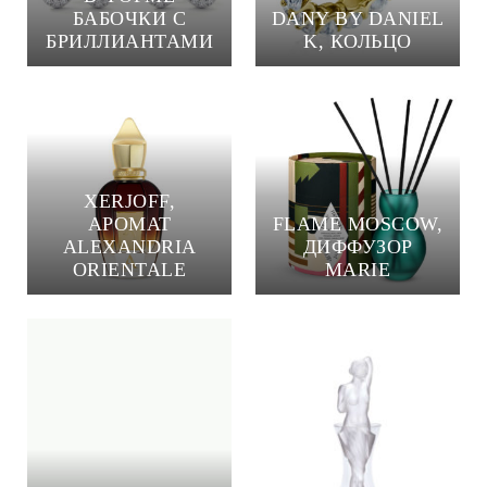
БАБОЧКИ С
DANY BY DANIEL
БРИЛЛИАНТАМИ
K, КОЛЬЦО
XERJOFF,
АРОМАТ
FLAME MOSCOW,
ALEXANDRIA
ДИФФУЗОР
ORIENTALE
MARIE