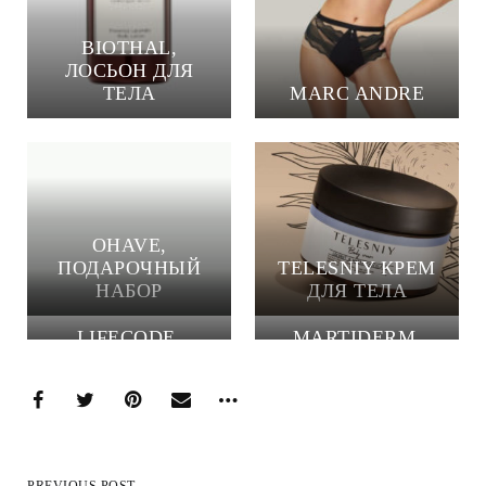
BIOTHAL,
ЛОСЬОН ДЛЯ
ТЕЛА
MARC ANDRE
OHAVE,
ПОДАРОЧНЫЙ
TELESNIY КРЕМ
НАБОР
ДЛЯ ТЕЛА
LIFECODE,
MARTIDERM,
ПОДАРОЧНЫЙ
ПОДАРОЧНЫЙ
НАБОР
НАБОР